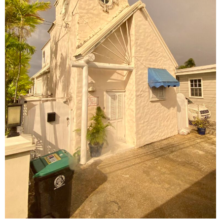
Aber nicht alle Hütten machten den Eindruck, dass sie
eigentlich eher nach London gehören würden, ein wenig
karibisch ging es auch in Bridgetown zu.
Das die Avenida der Superreichen nun auch noch Rihanna
Drive heißt, macht die Dekadenz nicht besser; vor Allem mit
Betrachtung der armen Mehrheit auf der Insel.