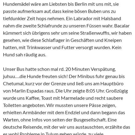
Hundemädel wäre am Liebsten bis Berlin mit uns mit, sie
passte aufmerksam auf, dass keine bösen Buben uns zu
tiefdunkler Zeit hops nehmen. Ein Labrador mit Halsband
nahm die zweite Schlafrunde zu unseren Füssen wahr. Bacalar
kümmert sich übrigens sehr um seine Straßenwuffis, wir haben
gesehen, wie diese Schlaflager in Geschäften und Kneipen
hatten, mit Trinkwasser und Futter versorgt wurden. Kein
Hund sah räudig aus.
Unser Bus hatte schon mal rd. 20 Minuten Verspätung,
juhuu….die Hunde freuten sich! Der Minibus fuhr genau bis
Chetumal, kurz vor der Grenze und ließ uns am Hauptbüro
von Marlin Espadas raus. Die Uhr zeigte 8:05 Uhr. Großzügig
wurde uns Kaffee, Toast mit Marmelade und recht saubere
Toiletten angeboten. Wir mussten unsere Pässe zeigen,
erhielten Armbänder mit dem Endziel und dann begann das
Warten, ohne Infos von seiten der Busgesellschaft. Eine
deutsche Reisende, mit der wir uns austauschten, erzählte das
es wohl Probleme in Tulum geben würde, zu viele