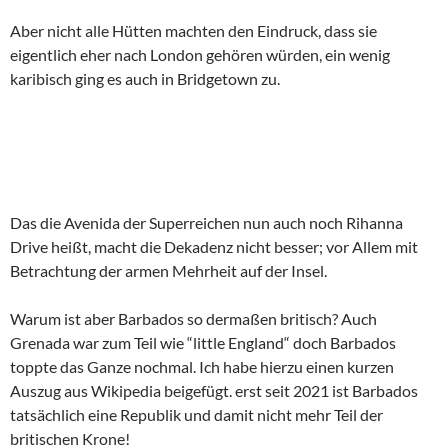
Warum ist aber Barbados so dermaßen britisch? Auch
Grenada war zum Teil wie “little England“ doch Barbados
toppte das Ganze nochmal. Ich habe hierzu einen kurzen
Auszug aus Wikipedia beigefügt. erst seit 2021 ist Barbados
tatsächlich eine Republik und damit nicht mehr Teil der
britischen Krone!
Wikipedia:
[7]
Barbados
[
bɑː(r)ˈbeɪdɒs
]
ist ein
Inselstaat
im
Atlantik
und
Teil der
Kleinen Antillen
. Barbados liegt nordöstlich
von
Venezuela
in der
Karibik
und wird geografisch
zu
Mittelamerika
gerechnet. Die ehemalige
britische
Kolonie
wurde 1966 vom
Vereinigten Königreich
unabhängig,
blieb aber als
Commonwealth Realm
souveräner
Mitgliedsstaat des
Commonwealth of Nations
und war bis
2021 mit der
britischen Krone
in
Personalunion
verbunden.
[8]
Seit dem 30. November 2021 ist es eine Republik
mit der