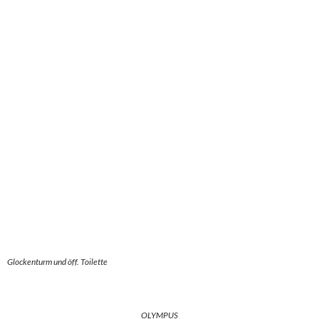
CAMERA
OLYMPUS
DIGITAL
CAMERA
Tatsächlich wurden wir Opfer einer normannischen
Regenhusche, die rd. 40 min. alles gab und dann wieder