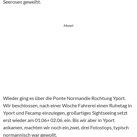
Unser Nachmittag ist schnell erzählt! Wir begrüßten unsere
neuen Nachbarn, fünf Jungs auf Sauftour. Das ältere Paar ist
tatsächlich abgereist und hat den Platz wieder frei gemacht.
Pech für Emily, wir hatten uns über eine Spielwiese für sie
gefreut.
Da das Wetterchen alles gab, im Schatten fette 19 Grad
angezeigt wurden, liefen wir nach Yport und gingen dort
Galettes essen. Leider hatte unsere Bierkneipe geschlossen,
wir wollten doch die Becher……zumal man ja fett Pfand drauf
zahlt, quasi nur halb geklaut. Der Ort war fast wie
ausgestorben, es ist eben noch Vorsaison.