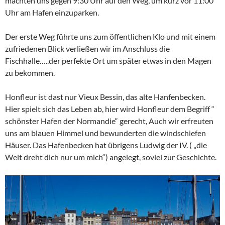
machten uns gegen 9:30 Uhr auf den Weg, um kurz vor 11:00
Uhr am Hafen einzuparken.
Der erste Weg führte uns zum öffentlichen Klo und mit einem
zufriedenen Blick verließen wir im Anschluss die
Fischhalle…..der perfekte Ort um später etwas in den Magen
zu bekommen.
Honfleur ist dast nur Vieux Bessin, das alte Hanfenbecken.
Hier spielt sich das Leben ab, hier wird Honfleur dem Begriff “
schönster Hafen der Normandie“ gerecht, Auch wir erfreuten
uns am blauen Himmel und bewunderten die windschiefen
Häuser. Das Hafenbecken hat übrigens Ludwig der IV. ( „die
Welt dreht dich nur um mich“) angelegt, soviel zur Geschichte.