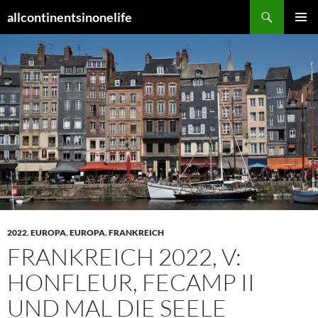
Zum
Suchen
allcontinentsinonelife
Inhalt
PRIMÄR
springen
MENÜ
2022
,
EUROPA
,
EUROPA
,
FRANKREICH
FRANKREICH 2022, V:
HONFLEUR, FECAMP II
UND MAL DIE SEELE