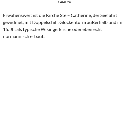
CAMERA
Erwähenswert ist die Kirche Ste – Catherine, der Seefahrt
gewidmet, mit Doppelschiff, Glockenturm außerhalb und im
15. Jh. als typische Wikingerkirche oder eben echt
normannisch erbaut.
Glockenturm
und öff.
Toilette
OLYMPUS
DIGITAL
CAMERA
OLYMPUS
DIGITAL