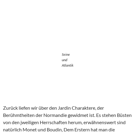
Wieder ging es über die Ponte Normandie Rochtung Yport.
Wir beschlossen, nach einer Woche Fahrerei einen Ruhetag in
Yport und Fecamp einzulegen, großartiges Sightseeing setzt
erst wieder am 01.06+ 02.06. ein. Bis wir aber in Yport
ankamen, machten wir noch ein,zwei, drei Fotostops, typisch
normannisch war gewollt.