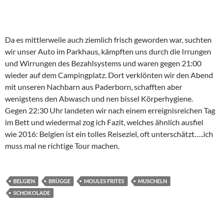
(Nord,-) Madzedonien 2026: Ohrid, Ohridsee und Sveti Naum
27. Mai 2026
Albanien 2026, V: Berat- Stadt der 1000 Fenster
26. Mai 2026
Albanien 2026, IV: Dürres, kurz und knapp
24. Mai 2026
Albanien 2026, III: Teth in den Albanischen Alpen
22. Mai 2026
KATEGORIEN
1997
1999
2000
2001