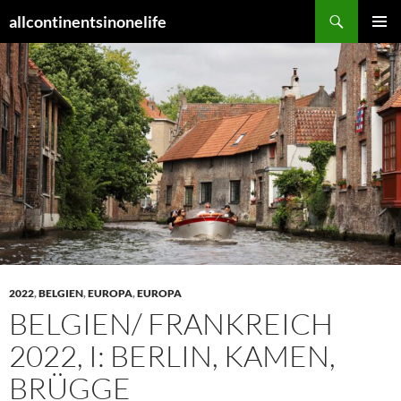
Zum
Suchen
allcontinentsinonelife
Inhalt
PRIMÄR
springen
MENÜ
2022
,
BELGIEN
,
EUROPA
,
EUROPA
BELGIEN/ FRANKREICH
2022, I: BERLIN, KAMEN,
BRÜGGE