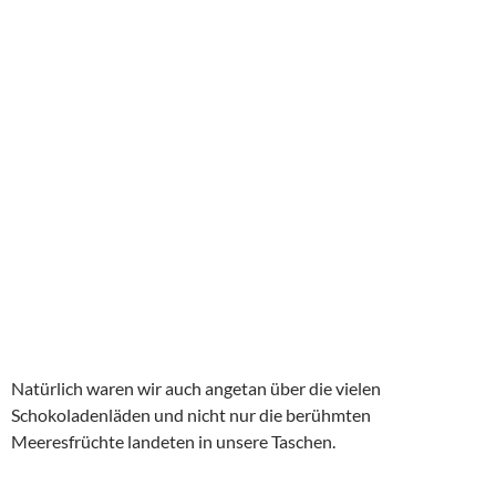
Natürlich waren wir auch angetan über die vielen
Schokoladenläden und nicht nur die berühmten
Meeresfrüchte landeten in unsere Taschen.
Unseren Essenswunsch setzten wir im Mosseldenkeller um,
Moule Frites also Muscheln mit Fritten. Mathias mit
Roquefortsoße, ich a lá Provenciale. Hinzu gesellten sich zwei
wahre Eimer Kriek Boom, Kirschbier und Belgien wurde unter
Erfolg verbucht.