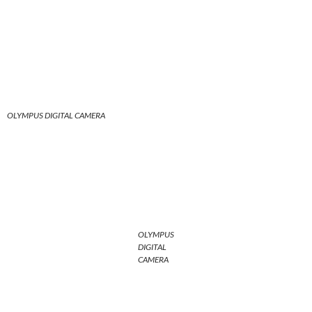
OLYMPUS
DIGITAL
CAMERA
Die Bootsfahrt war kurzweilig, Emily der Star der Show. Das
halbe Boot kuschelte mit dem Köter, sie wähnte sich im 7.
Himmel. Ich war wieder überrascht, wie geschlossen die
Altstadtarchitektur Weltkriege überstanden hat.