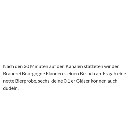
Brauerei Bourgogne Flanderes einen Besuch ab. Es gab eine
nette Bierprobe, sechs kleine 0,1 er Gläser können auch
dudeln.
mit
Kirschbier
Im Anschluss bahnten wir unseren Weg durch den ältesten Teil
von Brügge Richtung Belford, Rathaus und Marktplatz. Immer
wieder wurden wir mit der Prozession konfrontiert, es war
immer noch säuisch voll, auch wenn man das auf den Bildern
nicht sieht.