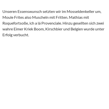
Da es mittlerweile auch ziemlich frisch geworden war, suchten
wir unser Auto im Parkhaus, kämpften uns durch die Irrungen
und Wirrungen des Bezahlsystems und waren gegen 21:00
wieder auf dem Campingplatz. Dort verklönten wir den Abend
mit unseren Nachbarn aus Paderborn, schafften aber
wenigstens den Abwasch und nen bissel Körperhygiene.
Gegen 22:30 Uhr landeten wir nach einem erreignisreichen Tag
im Bett und wiedermal zog ich Fazit, welches ähnlich ausfiel
wie 2016: Belgien ist ein tolles Reiseziel, oft unterschätzt…..ich
muss mal ne richtige Tour machen.
BELGIEN
BRÜGGE
MOULES FRITES
MUSCHELN