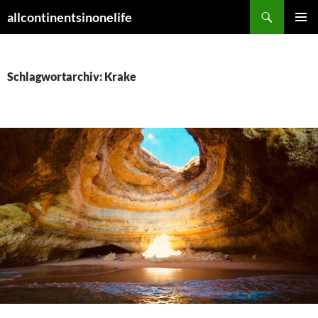
Zum
Suchen
allcontinentsinonelife
Inhalt
PRIMÄR
springen
MENÜ
Schlagwortarchiv: Krake